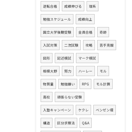
逆転合格
成績伸びる
理系
勉強スケジュール
成績向上
国立大学後期受験
全員合格
奇跡
入試対策
二次試験
攻略
苦手克服
図形
記述模試
マーク模試
相模大野
努力
ハーレー
モル
物質量
勉強嫌い
RPG
モル計算
高校
頑張らない受験
入塾キャンペーン
ケクレ
ベンゼン環
構造
区分求積法
Q&A