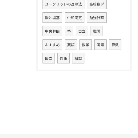
ユークリッドの互除法
高校数学
酸と塩基
中和滴定
勉強計画
中央林間
塾
自立
難関
おすすめ
英語
数学
国語
算数
国立
対策
相談