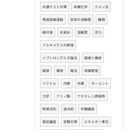
共通テスト対策
有機化学
クメン法
等速直線運動
気体の溶解度
糖類
絶対値
水和水
溶解度
浮力
アルキメデスの原理
イプシロンデルタ論法
縦波と横波
縦波
横波
電池
体調管理
ベクトル
内積
外積
モーメント
力学
アミノ酸
アセチレン燃焼熱
物理法則
過冷却
冬期講習
直前講習
受験対策
エネルギー準位