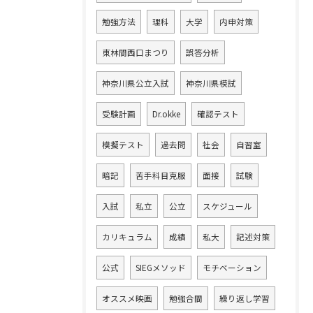
勉強方法
理科
大学
内申対策
東林間西口まつり
誤答分析
神奈川県公立入試
神奈川県模試
受験計画
Dr.okke
確認テスト
模擬テスト
過去問
社会
自習室
暗記
苦手科目克服
面接
試験
入試
私立
公立
スケジュール
カリキュラム
成績
私大
記述対策
公式
SIEGメソッド
モチベーション
オススメ映画
勉強合間
繰り返し学習