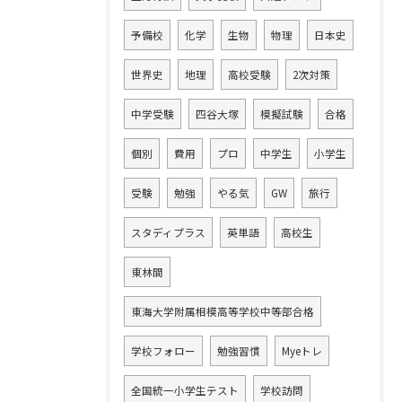
予備校
化学
生物
物理
日本史
世界史
地理
高校受験
2次対策
中学受験
四谷大塚
模擬試験
合格
個別
費用
プロ
中学生
小学生
受験
勉強
やる気
GW
旅行
スタディプラス
英単語
高校生
東林間
東海大学附属相模高等学校中等部合格
学校フォロー
勉強習慣
Myeトレ
全国統一小学生テスト
学校訪問