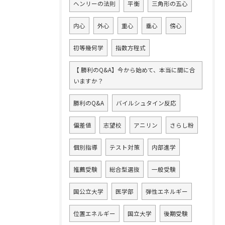
ヘンリーの法則
平衡
三角形の五心
内心
外心
重心
垂心
傍心
初等幾何学
指数方程式
【 勝利のQ&A】今から始めて、本当に間に合
いますか？
勝利のQ&A
バイルシュタイン反応
偏差値
志望校
アニリン
さらし粉
個別指導
テスト対策
内部進学
推薦受験
総合型選抜
一般受験
国公立大学
医学部
弾性エネルギー
位置エネルギー
国立大学
後期受験