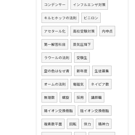
コンデンサー
インフルエンザ対策
キルヒホッフの法則
ビニロン
アセタール化
高校受験対策
内申点
第一解答科目
蒸気圧降下
ラウールの法則
受験生
空の色はなぜ青
新年度
生徒募集
オームの法則
電磁気
ネイピア数
無理数
螺旋
採用
講師職
陽イオン交換樹脂
陰イオン交換樹脂
複素数平面
回転
体力
精神力