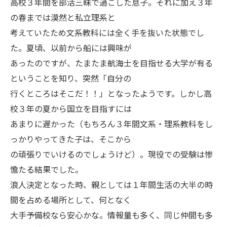
高校３年間を部活三昧で過ごした息子。それに加え３年
の春までは漠然と私立理系と
考えていたため文系教科には全く手を抜いた状態でし
た。夏頃、以前から船には興味が
あったのですが、たまたま航海士を目指せる大学が有る
ということを知り、突然「自分の
行くところはそこだ！！」となったようです。しかし高
校３年の夏から国立を目指すには
あまりに遅かった（もちろん３年間文系・理系教科をし
っかりやってきた子は、そこから
の頑張りでいけるのでしょうけど）。現役での受験は惨
憺たる結果でした。
浪人決定となった時、親としては１年間生活の大半の時
間を占める場所として、何となく
大手予備校なら安心かな。情報量も多く、同じ仲間も多