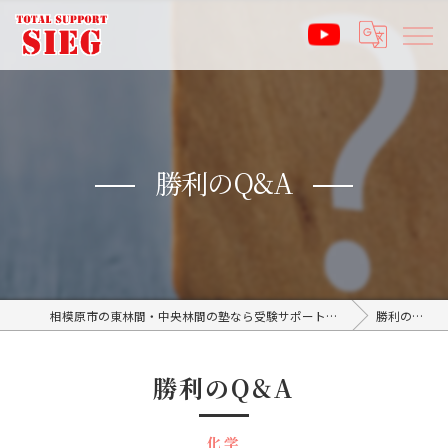
勝利のQ&A
相模原市の東林間・中央林間の塾なら受験サポート塾ジーク SIEG
勝利のQ&A
勝利のQ&A
化学