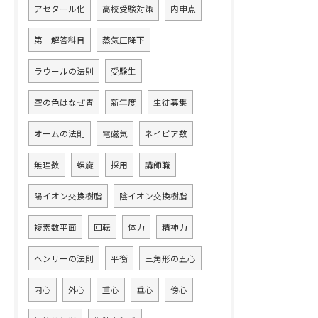
アセタール化
高校受験対策
内申点
第一解答科目
蒸気圧降下
ラウールの法則
受験生
空の色はなぜ青
新年度
生徒募集
オームの法則
電磁気
ネイピア数
無理数
螺旋
採用
講師職
陽イオン交換樹脂
陰イオン交換樹脂
複素数平面
回転
体力
精神力
ヘンリーの法則
平衡
三角形の五心
内心
外心
重心
垂心
傍心