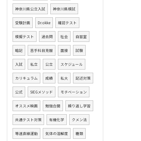
神奈川県公立入試
神奈川県模試
受験計画
Dr.okke
確認テスト
模擬テスト
過去問
社会
自習室
暗記
苦手科目克服
面接
試験
入試
私立
公立
スケジュール
カリキュラム
成績
私大
記述対策
公式
SIEGメソッド
モチベーション
オススメ映画
勉強合間
繰り返し学習
共通テスト対策
有機化学
クメン法
等速直線運動
気体の溶解度
糖類