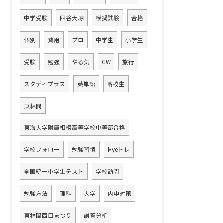
中学受験
四谷大塚
模擬試験
合格
個別
費用
プロ
中学生
小学生
受験
勉強
やる気
GW
旅行
スタディプラス
英単語
高校生
東林間
東海大学附属相模高等学校中等部合格
学校フォロー
勉強習慣
Myeトレ
全国統一小学生テスト
学校訪問
勉強方法
理科
大学
内申対策
東林間西口まつり
誤答分析