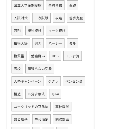
国立大学後期受験
全員合格
奇跡
入試対策
二次試験
攻略
苦手克服
図形
記述模試
マーク模試
相模大野
努力
ハーレー
モル
物質量
勉強嫌い
RPG
モル計算
高校
頑張らない受験
入塾キャンペーン
ケクレ
ベンゼン環
構造
区分求積法
Q&A
ユークリッドの互除法
高校数学
酸と塩基
中和滴定
勉強計画