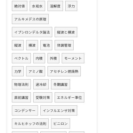
絶対値
水和水
溶解度
浮力
アルキメデスの原理
イプシロンデルタ論法
縦波と横波
縦波
横波
電池
体調管理
ベクトル
内積
外積
モーメント
力学
アミノ酸
アセチレン燃焼熱
物理法則
過冷却
冬期講習
直前講習
受験対策
エネルギー準位
コンデンサー
インフルエンザ対策
キルヒホッフの法則
ビニロン