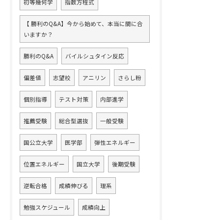
初等幾何学
指数方程式
【 勝利のQ&A】今から始めて、本当に間に合
いますか？
勝利のQ&A
バイルシュタイン反応
偏差値
志望校
アニリン
さらし粉
個別指導
テスト対策
内部進学
推薦受験
総合型選抜
一般受験
国公立大学
医学部
弾性エネルギー
位置エネルギー
国立大学
後期受験
逆転合格
成績伸びる
理系
勉強スケジュール
成績向上