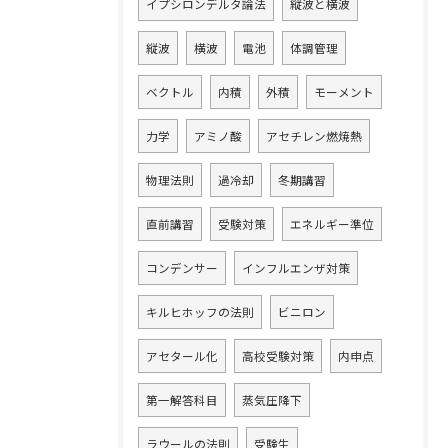
イプシロンデルタ論法
縦波と横波
縦波
横波
電池
体調管理
ベクトル
内積
外積
モーメント
力学
アミノ酸
アセチレン燃焼熱
物理法則
過冷却
冬期講習
直前講習
受験対策
エネルギー準位
コンデンサー
インフルエンザ対策
キルヒホッフの法則
ビニロン
アセタール化
高校受験対策
内申点
第一解答科目
蒸気圧降下
ラウールの法則
受験生