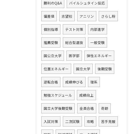
勝利のQ&A
バイルシュタイン反応
偏差値
志望校
アニリン
さらし粉
個別指導
テスト対策
内部進学
推薦受験
総合型選抜
一般受験
国公立大学
医学部
弾性エネルギー
位置エネルギー
国立大学
後期受験
逆転合格
成績伸びる
理系
勉強スケジュール
成績向上
国立大学後期受験
全員合格
奇跡
入試対策
二次試験
攻略
苦手克服