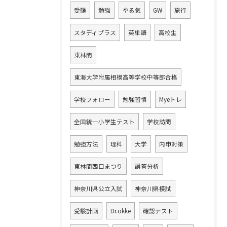
受験
勉強
やる気
GW
旅行
スタディプラス
英単語
高校生
東林間
東海大学附属相模高等学校中等部合格
学校フォロー
勉強習慣
Myeトレ
全国統一小学生テスト
学校訪問
勉強方法
理科
大学
内申対策
東林間西口まつり
誤答分析
神奈川県公立入試
神奈川県模試
受験計画
Dr.okke
確認テスト