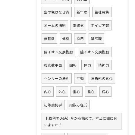
空の色はなぜ青
新年度
生徒募集
オームの法則
電磁気
ネイピア数
無理数
螺旋
採用
講師職
陽イオン交換樹脂
陰イオン交換樹脂
複素数平面
回転
体力
精神力
ヘンリーの法則
平衡
三角形の五心
内心
外心
重心
垂心
傍心
初等幾何学
指数方程式
【 勝利のQ&A】今から始めて、本当に間に合
いますか？