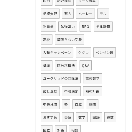
図形
記述模試
マーク模試
相模大野
努力
ハーレー
モル
物質量
勉強嫌い
RPG
モル計算
高校
頑張らない受験
入塾キャンペーン
ケクレ
ベンゼン環
構造
区分求積法
Q&A
ユークリッドの互除法
高校数学
酸と塩基
中和滴定
勉強計画
中央林間
塾
自立
難関
おすすめ
英語
数学
国語
算数
国立
対策
相談