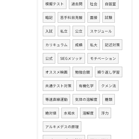
模擬テスト
過去問
社会
自習室
暗記
苦手科目克服
面接
試験
入試
私立
公立
スケジュール
カリキュラム
成績
私大
記述対策
公式
SIEGメソッド
モチベーション
オススメ映画
勉強合間
繰り返し学習
共通テスト対策
有機化学
クメン法
等速直線運動
気体の溶解度
糖類
絶対値
水和水
溶解度
浮力
アルキメデスの原理