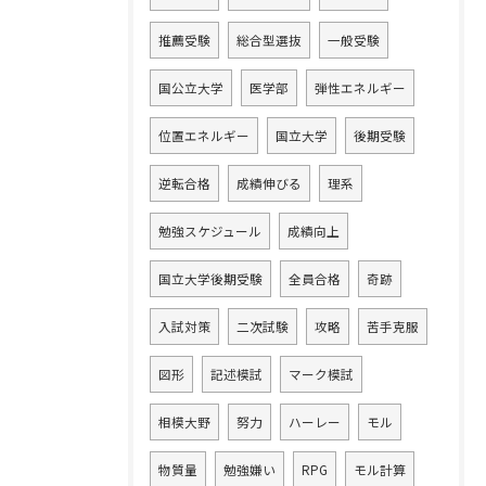
推薦受験
総合型選抜
一般受験
国公立大学
医学部
弾性エネルギー
位置エネルギー
国立大学
後期受験
逆転合格
成績伸びる
理系
勉強スケジュール
成績向上
国立大学後期受験
全員合格
奇跡
入試対策
二次試験
攻略
苦手克服
図形
記述模試
マーク模試
相模大野
努力
ハーレー
モル
物質量
勉強嫌い
RPG
モル計算