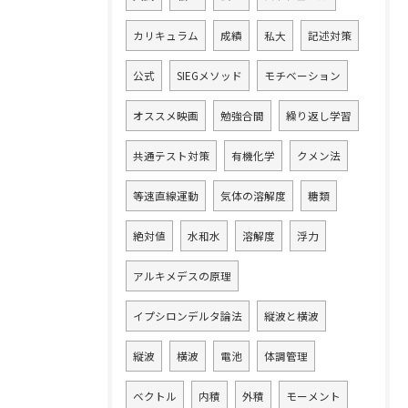
カリキュラム
成績
私大
記述対策
公式
SIEGメソッド
モチベーション
オススメ映画
勉強合間
繰り返し学習
共通テスト対策
有機化学
クメン法
等速直線運動
気体の溶解度
糖類
絶対値
水和水
溶解度
浮力
アルキメデスの原理
イプシロンデルタ論法
縦波と横波
縦波
横波
電池
体調管理
ベクトル
内積
外積
モーメント