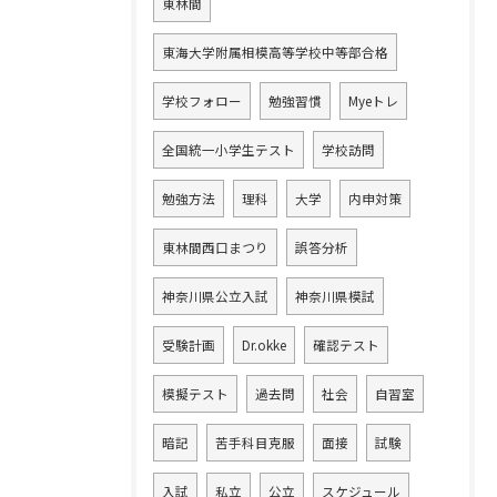
東林間
東海大学附属相模高等学校中等部合格
学校フォロー
勉強習慣
Myeトレ
全国統一小学生テスト
学校訪問
勉強方法
理科
大学
内申対策
東林間西口まつり
誤答分析
神奈川県公立入試
神奈川県模試
受験計画
Dr.okke
確認テスト
模擬テスト
過去問
社会
自習室
暗記
苦手科目克服
面接
試験
入試
私立
公立
スケジュール