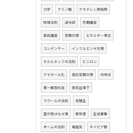
力学
アミノ酸
アセチレン燃焼熱
物理法則
過冷却
冬期講習
直前講習
受験対策
エネルギー準位
コンデンサー
インフルエンザ対策
キルヒホッフの法則
ビニロン
アセタール化
高校受験対策
内申点
第一解答科目
蒸気圧降下
ラウールの法則
受験生
空の色はなぜ青
新年度
生徒募集
オームの法則
電磁気
ネイピア数