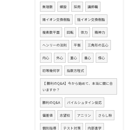
無理数
螺旋
採用
講師職
陽イオン交換樹脂
陰イオン交換樹脂
複素数平面
回転
体力
精神力
ヘンリーの法則
平衡
三角形の五心
内心
外心
重心
垂心
傍心
初等幾何学
指数方程式
【 勝利のQ&A】今から始めて、本当に間に合
いますか？
勝利のQ&A
バイルシュタイン反応
偏差値
志望校
アニリン
さらし粉
個別指導
テスト対策
内部進学