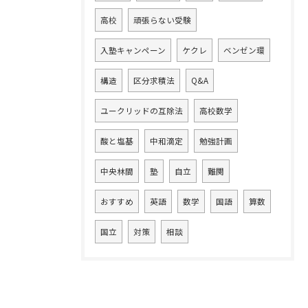
高校
頑張らない受験
入塾キャンペーン
ケクレ
ベンゼン環
構造
区分求積法
Q&A
ユークリッドの互除法
高校数学
酸と塩基
中和滴定
勉強計画
中央林間
塾
自立
難関
おすすめ
英語
数学
国語
算数
国立
対策
相談