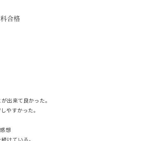
学科合格
とが出来て良かった。
習しやすかった。
る感想
を続けている。