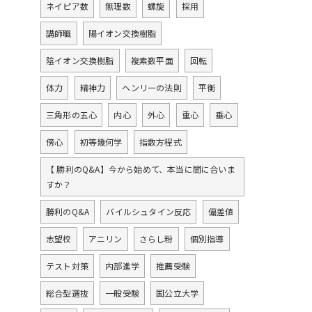
ネイピア数
無理数
螺旋
採用
講師職
陽イオン交換樹脂
陰イオン交換樹脂
複素数平面
回転
体力
精神力
ヘンリーの法則
平衡
三角形の五心
内心
外心
重心
垂心
傍心
初等幾何学
指数方程式
【 勝利のQ&A】今から始めて、本当に間に合いま
すか？
勝利のQ&A
バイルシュタイン反応
偏差値
志望校
アニリン
さらし粉
個別指導
テスト対策
内部進学
推薦受験
総合型選抜
一般受験
国公立大学