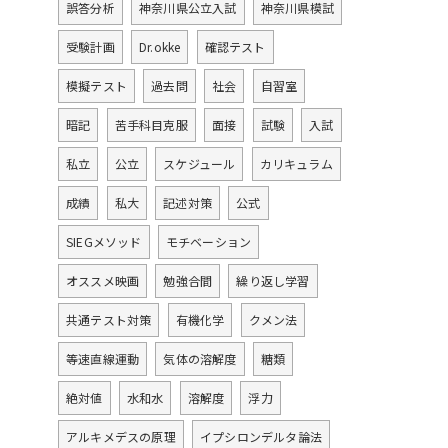
誤答分析
神奈川県公立入試
神奈川県模試
受験計画
Dr.okke
確認テスト
模擬テスト
過去問
社会
自習室
暗記
苦手科目克服
面接
試験
入試
私立
公立
スケジュール
カリキュラム
成績
私大
記述対策
公式
SIEGメソッド
モチベーション
オススメ映画
勉強合間
繰り返し学習
共通テスト対策
有機化学
クメン法
等速直線運動
気体の溶解度
糖類
絶対値
水和水
溶解度
浮力
アルキメデスの原理
イプシロンデルタ論法