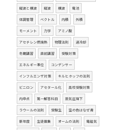
縦波と横波
縦波
横波
電池
体調管理
ベクトル
内積
外積
モーメント
力学
アミノ酸
アセチレン燃焼熱
物理法則
過冷却
冬期講習
直前講習
受験対策
エネルギー準位
コンデンサー
インフルエンザ対策
キルヒホッフの法則
ビニロン
アセタール化
高校受験対策
内申点
第一解答科目
蒸気圧降下
ラウールの法則
受験生
空の色はなぜ青
新年度
生徒募集
オームの法則
電磁気