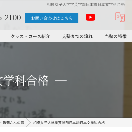
相模女子大学学芸学部日本語日本文学科合格
5-2100
お問い合わせはこちら
クラス・コース紹介
入塾までの流れ
当塾の特徴
中学受験
高校受験
文学科合格
大学受験
個別
学習サポート
・親御さんの声
相模女子大学学芸学部日本語日本文学科合格
講師紹介