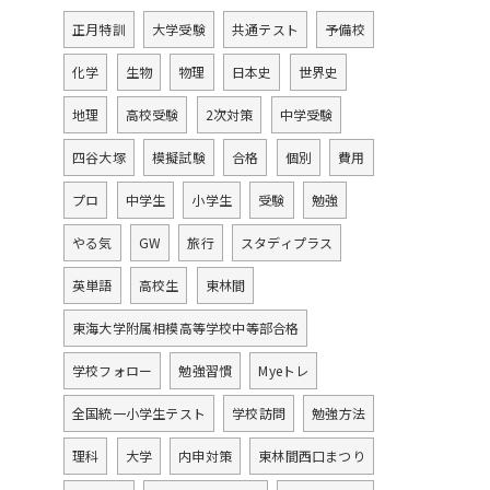
正月特訓
大学受験
共通テスト
予備校
化学
生物
物理
日本史
世界史
地理
高校受験
2次対策
中学受験
四谷大塚
模擬試験
合格
個別
費用
プロ
中学生
小学生
受験
勉強
やる気
GW
旅行
スタディプラス
英単語
高校生
東林間
東海大学附属相模高等学校中等部合格
学校フォロー
勉強習慣
Myeトレ
全国統一小学生テスト
学校訪問
勉強方法
理科
大学
内申対策
東林間西口まつり