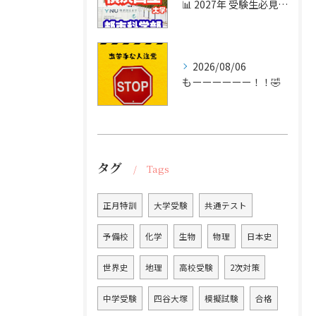
📊 2027年 受験生必見！【横浜国立大学 実質倍率分析 P...
2026/08/06
もーーーーーー！！🤣
タグ
Tags
正月特訓
大学受験
共通テスト
予備校
化学
生物
物理
日本史
世界史
地理
高校受験
2次対策
中学受験
四谷大塚
模擬試験
合格