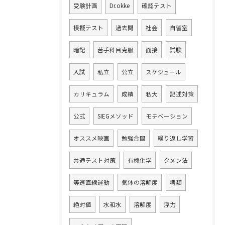
受験計画
Dr.okke
確認テスト
模擬テスト
過去問
社会
自習室
暗記
苦手科目克服
面接
試験
入試
私立
公立
スケジュール
カリキュラム
成績
私大
記述対策
公式
SIEGメソッド
モチベーション
オススメ映画
勉強合間
繰り返し学習
共通テスト対策
有機化学
クメン法
等速直線運動
気体の溶解度
糖類
絶対値
水和水
溶解度
浮力