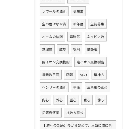
ラウールの法則
受験生
空の色はなぜ青
新年度
生徒募集
オームの法則
電磁気
ネイピア数
無理数
螺旋
採用
講師職
陽イオン交換樹脂
陰イオン交換樹脂
複素数平面
回転
体力
精神力
ヘンリーの法則
平衡
三角形の五心
内心
外心
重心
垂心
傍心
初等幾何学
指数方程式
【 勝利のQ&A】今から始めて、本当に間に合