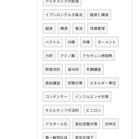
アルキメデスの原理
イプシロンデルタ論法
縦波と横波
縦波
横波
電池
体調管理
ベクトル
内積
外積
モーメント
力学
アミノ酸
アセチレン燃焼熱
物理法則
過冷却
冬期講習
直前講習
受験対策
エネルギー準位
コンデンサー
インフルエンザ対策
キルヒホッフの法則
ビニロン
アセタール化
高校受験対策
内申点
第一解答科目
蒸気圧降下