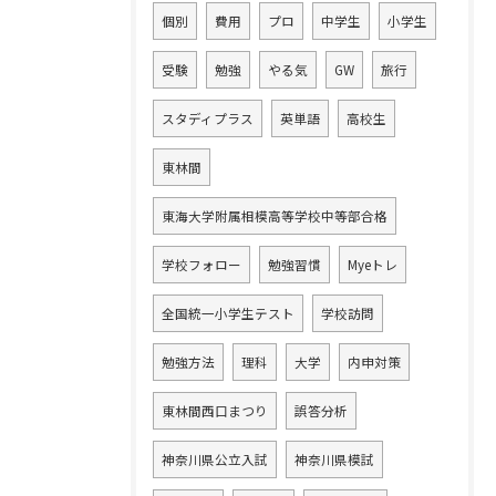
個別
費用
プロ
中学生
小学生
受験
勉強
やる気
GW
旅行
スタディプラス
英単語
高校生
東林間
東海大学附属相模高等学校中等部合格
学校フォロー
勉強習慣
Myeトレ
全国統一小学生テスト
学校訪問
勉強方法
理科
大学
内申対策
東林間西口まつり
誤答分析
神奈川県公立入試
神奈川県模試