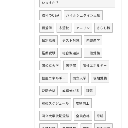
いますか？
勝利のQ&A
バイルシュタイン反応
偏差値
志望校
アニリン
さらし粉
個別指導
テスト対策
内部進学
推薦受験
総合型選抜
一般受験
国公立大学
医学部
弾性エネルギー
位置エネルギー
国立大学
後期受験
逆転合格
成績伸びる
理系
勉強スケジュール
成績向上
国立大学後期受験
全員合格
奇跡