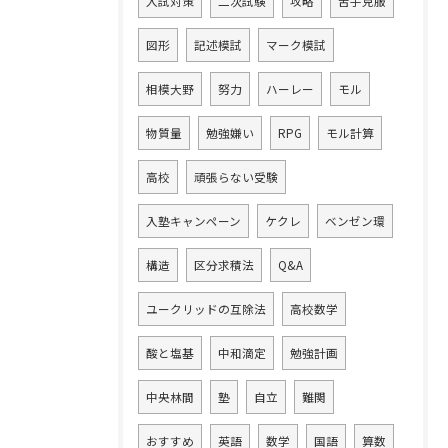
入試対策
二次試験
攻略
苦手克服
図形
記述模試
マーク模試
相模大野
努力
ハーレー
モル
物質量
勉強嫌い
RPG
モル計算
高校
頑張らない受験
入塾キャンペーン
ケクレ
ベンゼン環
構造
区分求積法
Q&A
ユークリッドの互除法
高校数学
酸と塩基
中和滴定
勉強計画
中央林間
塾
自立
難関
おすすめ
英語
数学
国語
算数