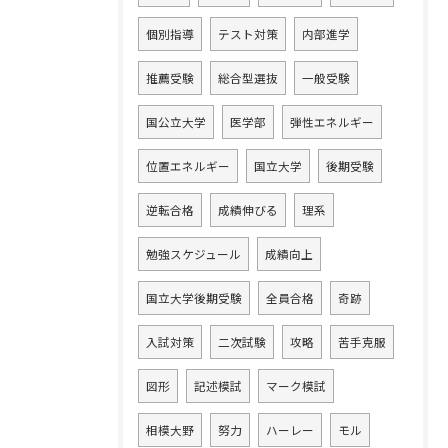
個別指導
テスト対策
内部進学
推薦受験
総合型選抜
一般受験
国公立大学
医学部
弾性エネルギー
位置エネルギー
国立大学
後期受験
逆転合格
成績伸びる
理系
勉強スケジュール
成績向上
国立大学後期受験
全員合格
奇跡
入試対策
二次試験
攻略
苦手克服
図形
記述模試
マーク模試
相模大野
努力
ハーレー
モル