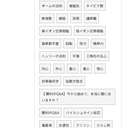
オームの法則
電磁気
ネイピア数
無理数
螺旋
採用
講師職
陽イオン交換樹脂
陰イオン交換樹脂
複素数平面
回転
体力
精神力
ヘンリーの法則
平衡
三角形の五心
内心
外心
重心
垂心
傍心
初等幾何学
指数方程式
【 勝利のQ&A】今から始めて、本当に間に合
いますか？
勝利のQ&A
バイルシュタイン反応
偏差値
志望校
アニリン
さらし粉