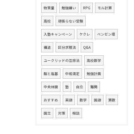
物質量
勉強嫌い
RPG
モル計算
高校
頑張らない受験
入塾キャンペーン
ケクレ
ベンゼン環
構造
区分求積法
Q&A
ユークリッドの互除法
高校数学
酸と塩基
中和滴定
勉強計画
中央林間
塾
自立
難関
おすすめ
英語
数学
国語
算数
国立
対策
相談