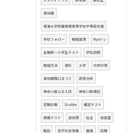
スタディプラス
英単語
高校生
東林間
東海大学附属相模高等学校中等部合格
学校フォロー
勉強習慣
Myeトレ
全国統一小学生テスト
学校訪問
勉強方法
理科
大学
内申対策
東林間西口まつり
誤答分析
神奈川県公立入試
神奈川県模試
受験計画
Dr.okke
確認テスト
模擬テスト
過去問
社会
自習室
暗記
苦手科目克服
面接
試験