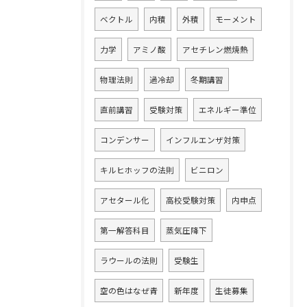
ベクトル
内積
外積
モーメント
力学
アミノ酸
アセチレン燃焼熱
物理法則
過冷却
冬期講習
直前講習
受験対策
エネルギー準位
コンデンサー
インフルエンザ対策
キルヒホッフの法則
ビニロン
アセタール化
高校受験対策
内申点
第一解答科目
蒸気圧降下
ラウールの法則
受験生
空の色はなぜ青
新年度
生徒募集