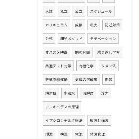
入試
私立
公立
スケジュール
カリキュラム
成績
私大
記述対策
公式
SIEGメソッド
モチベーション
オススメ映画
勉強合間
繰り返し学習
共通テスト対策
有機化学
クメン法
等速直線運動
気体の溶解度
糖類
絶対値
水和水
溶解度
浮力
アルキメデスの原理
イプシロンデルタ論法
縦波と横波
縦波
横波
電池
体調管理