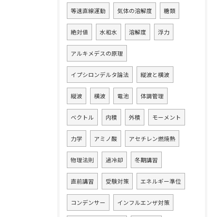
等速直線運動
気体の溶解度
糖類
絶対値
水和水
溶解度
浮力
アルキメデスの原理
イプシロンデルタ論法
縦波と横波
縦波
横波
電池
体調管理
ベクトル
内積
外積
モーメント
力学
アミノ酸
アセチレン燃焼熱
物理法則
過冷却
冬期講習
直前講習
受験対策
エネルギー準位
コンデンサー
インフルエンザ対策