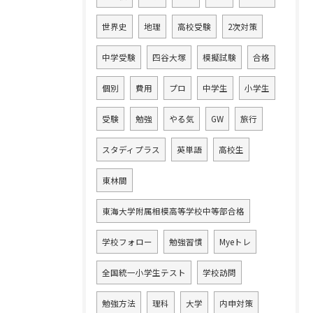
世界史
地理
高校受験
2次対策
中学受験
四谷大塚
模擬試験
合格
個別
費用
プロ
中学生
小学生
受験
勉強
やる気
GW
旅行
スタディプラス
英単語
高校生
東林間
東海大学附属相模高等学校中等部合格
学校フォロー
勉強習慣
Myeトレ
全国統一小学生テスト
学校訪問
勉強方法
理科
大学
内申対策