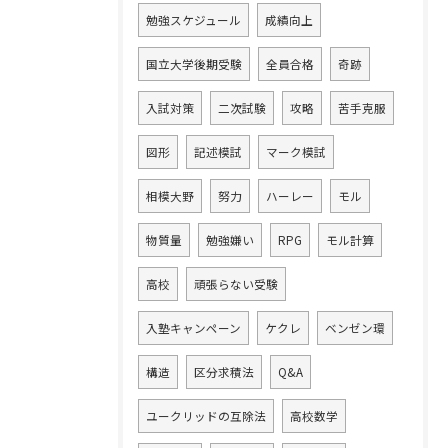
勉強スケジュール
成績向上
国立大学後期受験
全員合格
奇跡
入試対策
二次試験
攻略
苦手克服
図形
記述模試
マーク模試
相模大野
努力
ハーレー
モル
物質量
勉強嫌い
RPG
モル計算
高校
頑張らない受験
入塾キャンペーン
ケクレ
ベンゼン環
構造
区分求積法
Q&A
ユークリッドの互除法
高校数学