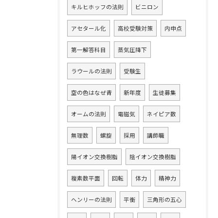
キルヒホッフの法則
ビニロン
アセタール化
高校受験対策
内申点
第一解答科目
蒸気圧降下
ラウールの法則
受験生
空の色はなぜ青
新年度
生徒募集
オームの法則
電磁気
ネイピア数
無理数
螺旋
採用
講師職
陽イオン交換樹脂
陰イオン交換樹脂
複素数平面
回転
体力
精神力
ヘンリーの法則
平衡
三角形の五心