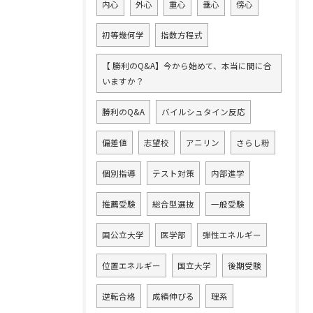
内心
外心
重心
垂心
傍心
初等幾何学
指数方程式
【 勝利のQ&A】今から始めて、本当に間に合
いますか？
勝利のQ&A
バイルシュタイン反応
偏差値
志望校
アニリン
さらし粉
個別指導
テスト対策
内部進学
推薦受験
総合型選抜
一般受験
国公立大学
医学部
弾性エネルギー
位置エネルギー
国立大学
後期受験
逆転合格
成績伸びる
理系