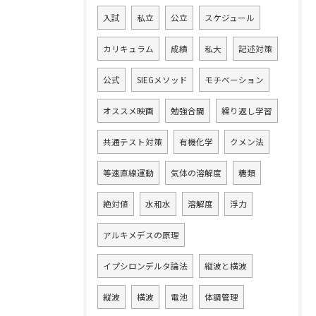
入試
私立
公立
スケジュール
カリキュラム
成績
私大
記述対策
公式
SIEGメソッド
モチベーション
オススメ映画
勉強合間
繰り返し学習
共通テスト対策
有機化学
クメン法
等速直線運動
気体の溶解度
糖類
絶対値
水和水
溶解度
浮力
アルキメデスの原理
イプシロンデルタ論法
縦波と横波
縦波
横波
電池
体調管理