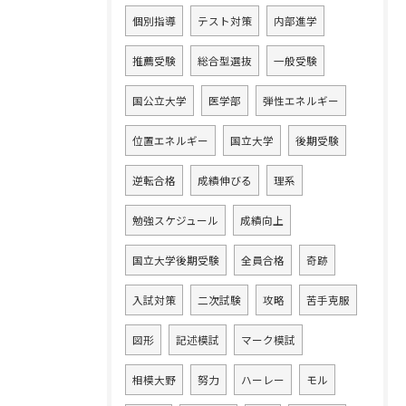
個別指導
テスト対策
内部進学
推薦受験
総合型選抜
一般受験
国公立大学
医学部
弾性エネルギー
位置エネルギー
国立大学
後期受験
逆転合格
成績伸びる
理系
勉強スケジュール
成績向上
国立大学後期受験
全員合格
奇跡
入試対策
二次試験
攻略
苦手克服
図形
記述模試
マーク模試
相模大野
努力
ハーレー
モル