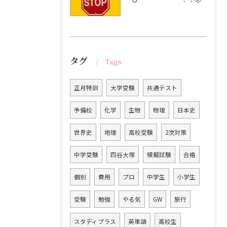
タグ
Tags
正月特訓
大学受験
共通テスト
予備校
化学
生物
物理
日本史
世界史
地理
高校受験
2次対策
中学受験
四谷大塚
模擬試験
合格
個別
費用
プロ
中学生
小学生
受験
勉強
やる気
GW
旅行
スタディプラス
英単語
高校生