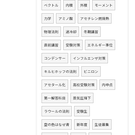
ベクトル
内積
外積
モーメント
力学
アミノ酸
アセチレン燃焼熱
物理法則
過冷却
冬期講習
直前講習
受験対策
エネルギー準位
コンデンサー
インフルエンザ対策
キルヒホッフの法則
ビニロン
アセタール化
高校受験対策
内申点
第一解答科目
蒸気圧降下
ラウールの法則
受験生
空の色はなぜ青
新年度
生徒募集