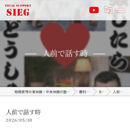
人前で話す時
相模原市の東林間・中央林間の塾なら受験サポート塾ジーク SIEG
勝利のブログ
BLOG
人前で話す時
人前で話す時
2026/05/30