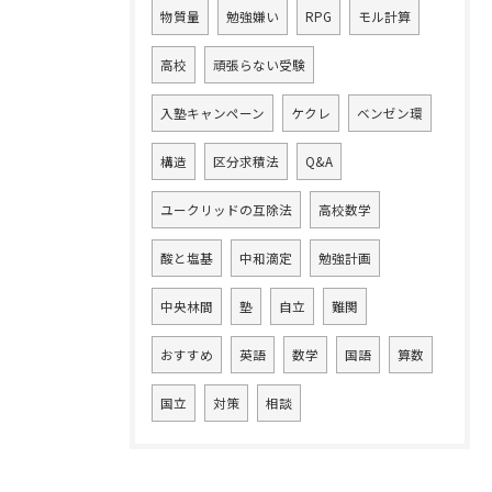
物質量
勉強嫌い
RPG
モル計算
高校
頑張らない受験
入塾キャンペーン
ケクレ
ベンゼン環
構造
区分求積法
Q&A
ユークリッドの互除法
高校数学
酸と塩基
中和滴定
勉強計画
中央林間
塾
自立
難関
おすすめ
英語
数学
国語
算数
国立
対策
相談