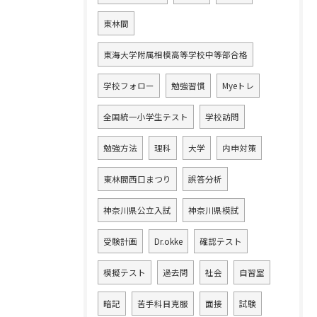
東林間
東海大学附属相模高等学校中等部合格
学校フォロー
勉強習慣
Myeトレ
全国統一小学生テスト
学校訪問
勉強方法
理科
大学
内申対策
東林間西口まつり
誤答分析
神奈川県公立入試
神奈川県模試
受験計画
Dr.okke
確認テスト
模擬テスト
過去問
社会
自習室
暗記
苦手科目克服
面接
試験