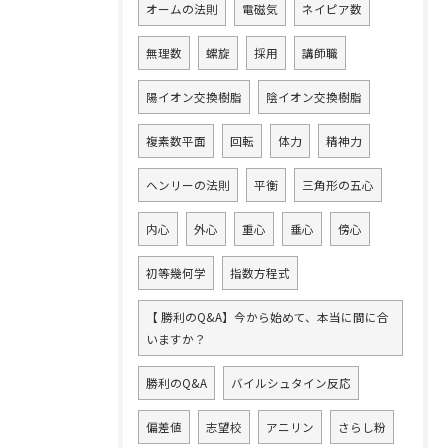
オームの法則
電磁気
ネイピア数
無理数
螺旋
採用
講師職
陽イオン交換樹脂
陰イオン交換樹脂
複素数平面
回転
体力
精神力
ヘンリーの法則
平衡
三角形の五心
内心
外心
重心
垂心
傍心
初等幾何学
指数方程式
【 勝利のQ&A】今から始めて、本当に間に合
いますか？
勝利のQ&A
バイルシュタイン反応
偏差値
志望校
アニリン
さらし粉