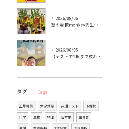
2026/08/06
塾の看板monkey先生お猿くん🐵
2026/08/05
【テストで2択まで絞れたのに分からない時】
タグ
Tags
正月特訓
大学受験
共通テスト
予備校
化学
生物
物理
日本史
世界史
地理
高校受験
2次対策
中学受験