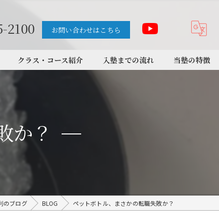
5-2100
お問い合わせはこちら
クラス・コース紹介
入塾までの流れ
当塾の特徴
中学受験
高校受験
敗か？
大学受験
個別
学習サポート
利のブログ
BLOG
ペットボトル、まさかの転職失敗か？
講師紹介