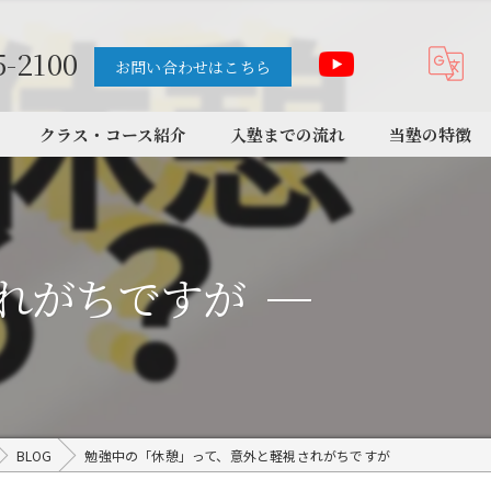
5-2100
お問い合わせはこちら
クラス・コース紹介
入塾までの流れ
当塾の特徴
中学受験
高校受験
れがちですが
大学受験
個別
学習サポート
BLOG
勉強中の「休憩」って、意外と軽視されがちですが
講師紹介