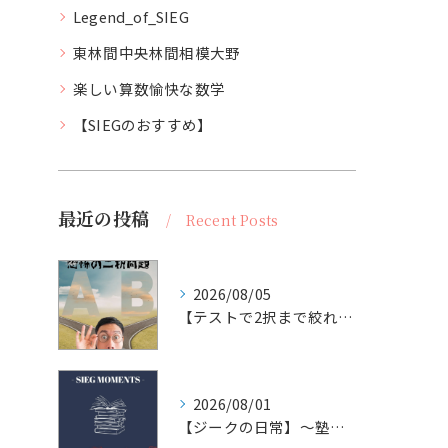
Legend_of_SIEG
東林間中央林間相模大野
楽しい算数愉快な数学
【SIEGのおすすめ】
最近の投稿
Recent Posts
2026/08/05
【テストで2択まで絞れたのに分からない時】
2026/08/01
【ジークの日常】～塾長と東野圭吾さん📚編～