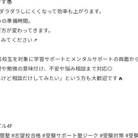
す📚
、ダラダラしにくくなって効率も上がります。
めの準備時間。
び方が変わってきます。
みてください📌
・高校生を対象に学習サポートとメンタルサポートの両面から
理や勉強の意味付け、不安や悩み相談まで対応◎
けど相談だけしてみたい」という方も大歓迎です🔥
ル4F
間 #東林間塾 #志望校合格 #受験サポート塾ジーク #受験対策 #受